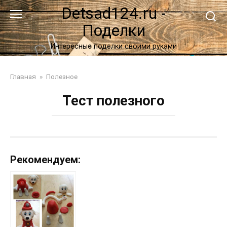
Перейти
Detsad124.ru -
к
Поделки
контенту
Интересные поделки своими руками
Главная
»
Полезное
Тест полезного
Рекомендуем: