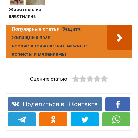
Животные из
пластилина —
мастер-класс
по созданию
Популярные статьи
Защита
поделки
жилищных прав
своими
несовершеннолетних: важные
руками.
аспекты и механизмы
Необычные
идеи лепки +
фото-примеры
готовых работ
Оцените статью
Поделиться в ВКонтакте