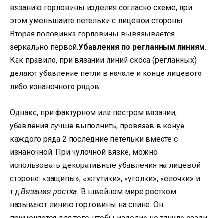
вязанию горловины изделия согласно схеме, при
этом уменьшайте петельки с лицевой стороны.
Вторая половинка горловины вывязывается
зеркально первой.
Убавления по регланным линиям.
Как правило, при вязании линий скоса (регланных)
делают убавление петли в начале и конце лицевого
либо изнаночного рядов.
Однако, при фактурном или пестром вязании,
убавления лучше выполнить, провязав в конуе
каждого ряда 2 последние петельки вместе с
изнаночной. При чулочной вязке, можно
использовать декоративные убавления на лицевой
стороне: «защипы», «жгутики», «уголки», «елочки» и
т.д.
Вязания ростка.
В швейном мире ростком
называют линию горловины на спине. Он
применяется для того, чтобы изделие не тянуло сзади