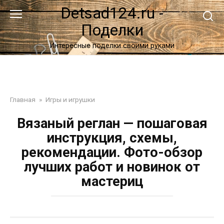
Перейти
Detsad124.ru -
к
Поделки
контенту
Интересные поделки своими руками
Главная
»
Игры и игрушки
Вязаный реглан — пошаговая
инструкция, схемы,
рекомендации. Фото-обзор
лучших работ и новинок от
мастериц