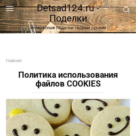
Перейти
Detsad124.ru -
к
Поделки
контенту
Интересные поделки своими руками
Главная
Политика использования
файлов COOKIES