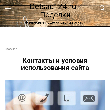
Перейти
Detsad124.ru -
к
Поделки
контенту
Интересные поделки своими руками
Главная
Контакты и условия
использования сайта