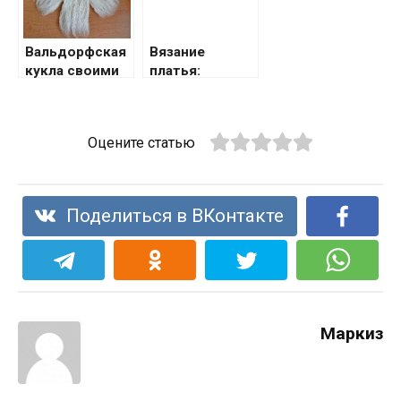
техники +
простые
схемы вязания
Вальдорфская
Вязание
для
кукла своими
платья:
начинающих
руками
выкройки,
схемы,
пошаговая
Оцените статью
инструкция,
фасоны, обзор
готовых
вариантов
Поделиться в ВКонтакте
дизайна
вязаного
платья (100
фото + видео)
Маркиз