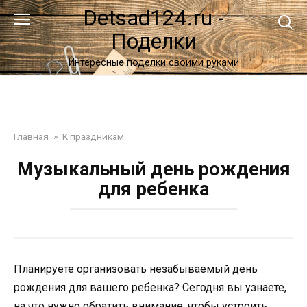
Перейти
Detsad124.ru -
к
Поделки
контенту
Интересные поделки своими руками
Главная
»
К праздникам
Музыкальный день рождения
для ребенка
Планируете организовать незабываемый день
рождения для вашего ребенка? Сегодня вы узнаете,
на что нужно обратить внимание, чтобы устроить