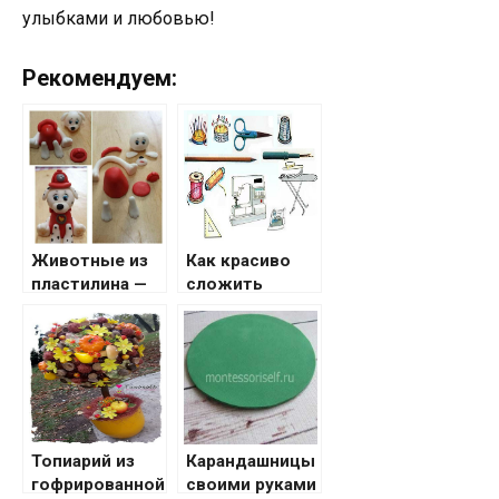
улыбками и любовью!
Рекомендуем:
Животные из
Как красиво
пластилина —
сложить
мастер-класс
бумажную
по созданию
салфетку:
поделки
ТОП-120 фото
своими
лучших
руками.
способов и
Необычные
оригинальных
идеи лепки +
идей. Простые
Топиарий из
Карандашницы
фото-примеры
схемы и
гофрированной
своими руками
готовых работ
чертежи как