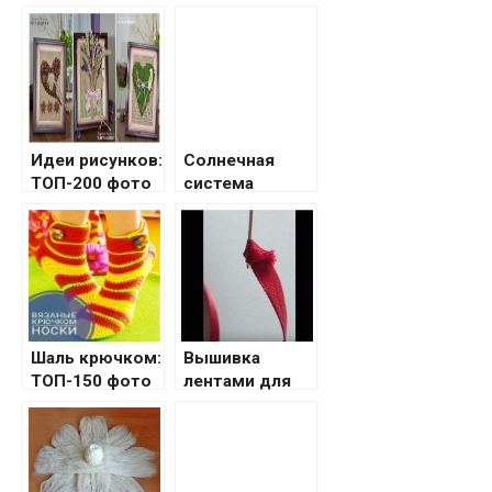
бумаги
сложить
салфетку
Идеи рисунков:
Солнечная
ТОП-200 фото
система
лучших идей
своими руками
рисунков
своими руками
+ обзоры
техник с
простыми
схемами
Шаль крючком:
Вышивка
рисования
ТОП-150 фото
лентами для
оригинальных
начинающих
вариантов
шали. Выбор
узора и