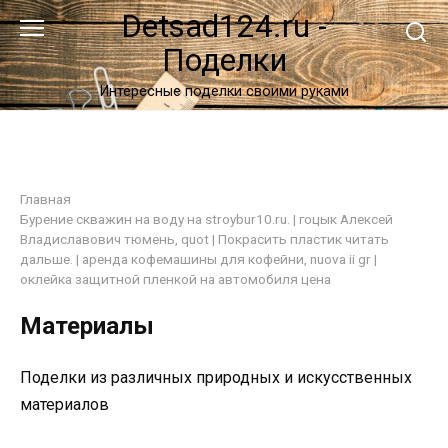
Перейти
Detsad124.ru -
к
Поделки
контенту
Интересные поделки своими руками
Главная
Бурение скважин на воду на
stroybur10.ru
. |
гоцык Алексей
Владиславович тюмень
, quot | Покрасить пластик
читать
дальше
. |
аренда кофемашины для кофейни, nuova ii gr
|
оклейка защитной пленкой на автомобиля цена
Материалы
Поделки из различных природных и искусственных
материалов