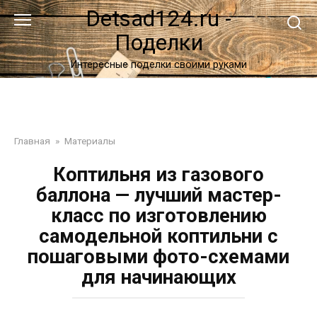
Перейти
Detsad124.ru -
к
Поделки
контенту
Интересные поделки своими руками
Главная
»
Материалы
Коптильня из газового
баллона — лучший мастер-
класс по изготовлению
самодельной коптильни с
пошаговыми фото-схемами
для начинающих