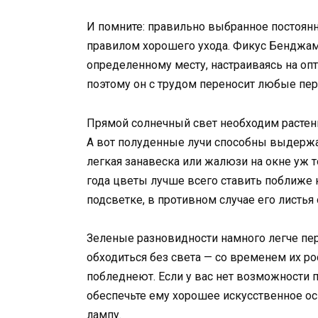
И помните: правильно выбранное постоян
правилом хорошего ухода. Фикус Бенджам
определенному месту, настраиваясь на о
поэтому он с трудом переносит любые пер
Прямой солнечный свет необходим растению
А вот полуденные лучи способны выдержать
легкая занавеска или жалюзи на окне уж т
года цветы лучше всего ставить поближе к
подсветке, в противном случае его листья
Зеленые разновидности намного легче пер
обходиться без света — со временем их рос
побледнеют. Если у вас нет возможности п
обеспечьте ему хорошее искусственное о
лампу.