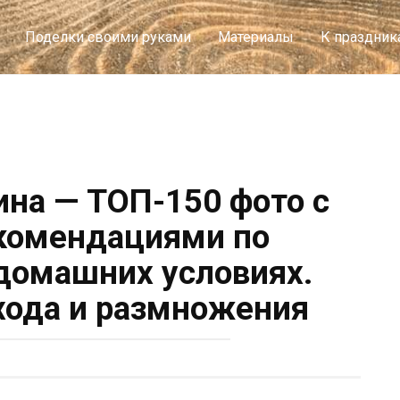
Поделки своими руками
Материалы
К праздник
на — ТОП-150 фото с
комендациями по
домашних условиях.
хода и размножения