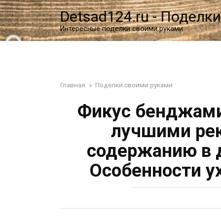
Перейти
Detsad124.ru - Поделки
к
контенту
Интересные поделки своими руками
Главная
»
Поделки своими руками
Фикус бенджами
лучшими ре
содержанию в 
Особенности у