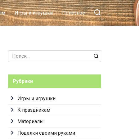
ам
Игры и игрушки
Полезное
Search
for:
Рубрики
Игры и игрушки
К праздникам
Материалы
Поделки своими руками