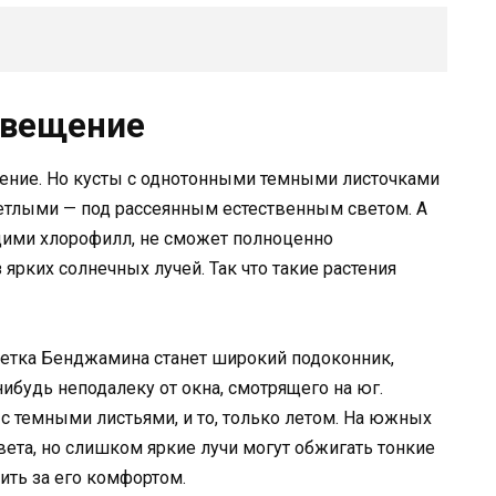
свещение
ение. Но кусты с однотонными темными листочками
ветлыми — под рассеянным естественным светом. А
щими хлорофилл, не сможет полноценно
рких солнечных лучей. Так что такие растения
етка Бенджамина станет широкий подоконник,
ибудь неподалеку от окна, смотрящего на юг.
с темными листьями, и то, только летом. На южных
вета, но слишком яркие лучи могут обжигать тонкие
дить за его комфортом.