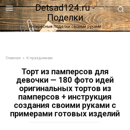
Перейти
Detsad124.ru -
к
Поделки
контенту
Интересные поделки своими руками
Главная
»
К праздникам
Торт из памперсов для
девочки — 180 фото идей
оригинальных тортов из
памперсов + инструкция
создания своими руками с
примерами готовых изделий