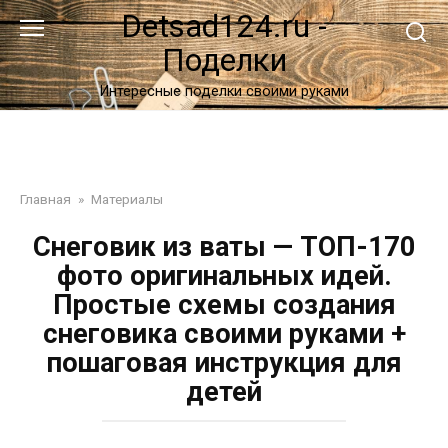
Перейти
Detsad124.ru -
к
Поделки
контенту
Интересные поделки своими руками
Главная
»
Материалы
Снеговик из ваты — ТОП-170
фото оригинальных идей.
Простые схемы создания
снеговика своими руками +
пошаговая инструкция для
детей