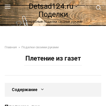
Перейти
Detsad124.ru -
к
Поделки
контенту
Интересные поделки своими руками
Главная
»
Поделки своими руками
Плетение из газет
Содержание