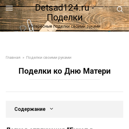
Перейти
Detsad124.ru -
к
Поделки
контенту
Интересные поделки своими руками
Главная
»
Поделки своими руками
Поделки ко Дню Матери
Содержание