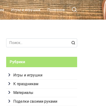
ам
Игры и игрушки
Полезное
Search
for:
Рубрики
Игры и игрушки
К праздникам
Материалы
Поделки своими руками