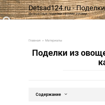
Перейти
Detsad124.ru - Поделки
к
контенту
Интересные поделки своими руками
Главная
»
Материалы
Поделки из овоще
к
Содержание