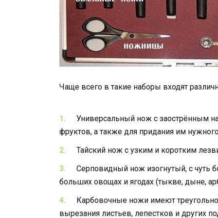
Чаще всего в такие наборы входят различ
Универсальный нож с заострённым на
фруктов, а также для придания им нужног
Тайский нож с узким и коротким лезв
Cерповидный нож изогнутый, с чуть 
больших овощах и ягодах (тыкве, дыне, арб
Карбовочные ножи имеют треугольное
вырезания листьев, лепестков и других п