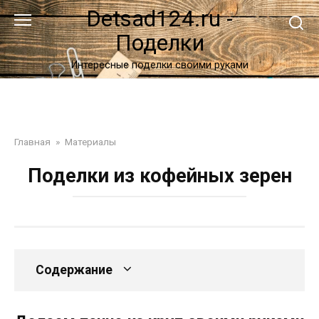
Перейти
Detsad124.ru -
к
Поделки
контенту
Интересные поделки своими руками
Главная
»
Материалы
Поделки из кофейных зерен
Содержание