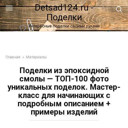
Перейти
Detsad124.ru -
к
Поделки
контенту
Интересные поделки своими руками
Главная
»
Материалы
Поделки из эпоксидной
смолы — ТОП-100 фото
уникальных поделок. Мастер-
класс для начинающих с
подробным описанием +
примеры изделий