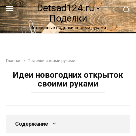
Перейти
Detsad124.ru -
к
Поделки
контенту
Интересные поделки своими руками
Главная
»
Поделки своими руками
Идеи новогодних открыток
своими руками
Содержание