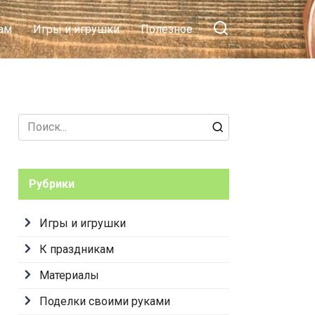
 в ВКонтакте
Поэтапный мастер-
ам
Игры и игрушки
Полезное
класс по рисованию
для начинающих
своими руками
Search
for:
Рубрики
Игры и игрушки
К праздникам
Материалы
Поделки своими руками