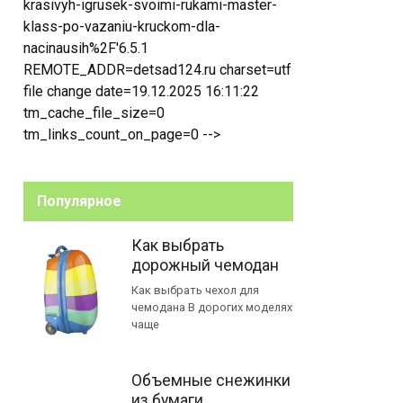
krasivyh-igrusek-svoimi-rukami-master-
klass-po-vazaniu-kruckom-dla-
nacinausih%2F'6.5.1
REMOTE_ADDR=detsad124.ru charset=utf
file change date=19.12.2025 16:11:22
tm_cache_file_size=0
tm_links_count_on_page=0 -->
Популярное
Как выбрать
дорожный чемодан
Как выбрать чехол для
чемодана В дорогих моделях
чаще
Объемные снежинки
из бумаги