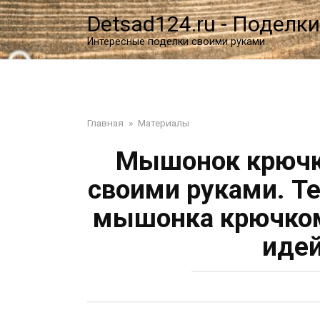
Перейти
Detsad124.ru - Поделки
к
контенту
Интересные поделки своими руками
Главная
»
Материалы
Мышонок крючк
своими руками. Т
мышонка крючком
идей