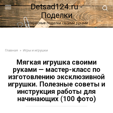
Перейти
Detsad124.ru -
к
Поделки
контенту
Интересные поделки своими руками
Главная
»
Игры и игрушки
Мягкая игрушка своими
руками — мастер-класс по
изготовлению эксклюзивной
игрушки. Полезные советы и
инструкция работы для
начинающих (100 фото)