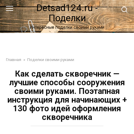
Перейти
Detsad124.ru -
к
Поделки
контенту
Интересные поделки своими руками
Главная
»
Поделки своими руками
Как сделать скворечник —
лучшие способы сооружения
своими руками. Поэтапная
инструкция для начинающих +
130 фото идей оформления
скворечника