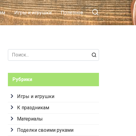
красивых изделий своими
ам
Игры и игрушки
Полезное
руками + фото-обзоры
Search
for:
Рубрики
Игры и игрушки
К праздникам
Материалы
Поделки своими руками