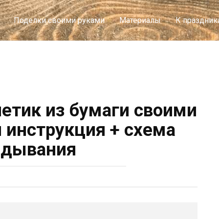
Поделки своими руками
Материалы
К праздник
летик из бумаги своими
я инструкция + схема
адывания