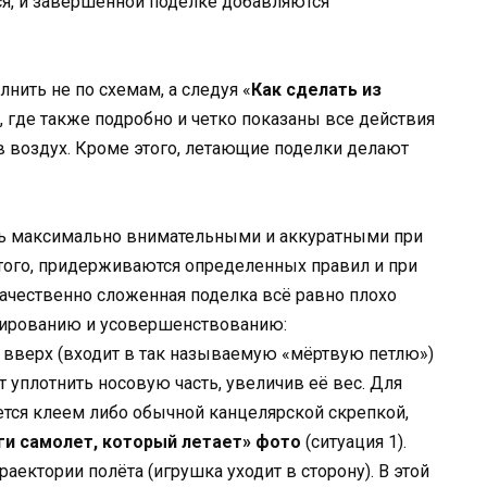
ся, и завершенной поделке добавляются
ить не по схемам, а следуя «
Как сделать из
, где также подробно и четко показаны все действия
 в воздух. Кроме этого, летающие поделки делают
ть максимально внимательными и аккуратными при
этого, придерживаются определенных правил и при
качественно сложенная поделка всё равно плохо
руированию и усовершенствованию:
т вверх (входит в так называемую «мёртвую петлю»)
т уплотнить носовую часть, увеличив её вес. Для
уется клеем либо обычной канцелярской скрепкой,
ги самолет, который летает» фото
(ситуация 1).
раектории полёта (игрушка уходит в сторону). В этой