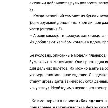
ситуации добавляется руль поворота, загн
2).
— Когда летающий самолет из бумаги входи
формируемый дополнительной линией раз
части (ситуация 3).
— А если самолёт в воздухе заваливается на
Их добавляют изгибом крыльев вдоль про
Безусловно, описанные модели планеров 
бумажных самолетиков. Они просты для 
для дальних полётов. Их можно взять за о
усовершенствованное изделие. С поделко
станут играть дети, заинтересуются данны
искусству». Необходимо несколько тренир
| Комментариев к новости «
Как сделать и
пошаговые мастер-классы с фото
» уже 