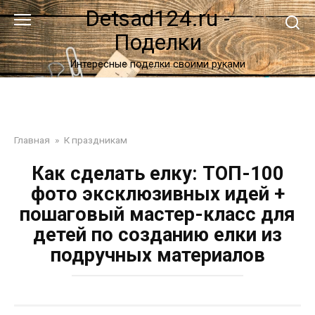
Перейти
Detsad124.ru -
к
Поделки
контенту
Интересные поделки своими руками
Главная
»
К праздникам
Как сделать елку: ТОП-100
фото эксклюзивных идей +
пошаговый мастер-класс для
детей по созданию елки из
подручных материалов