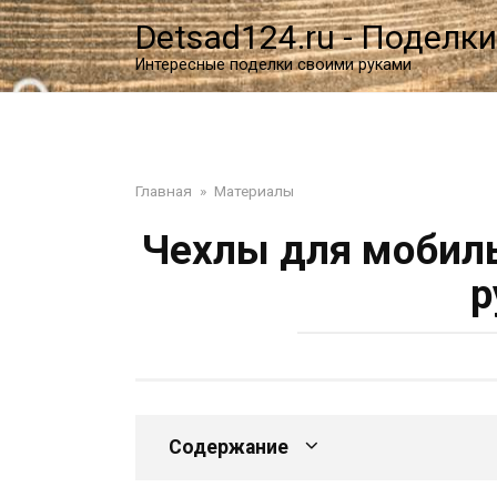
Перейти
Detsad124.ru - Поделки
к
контенту
Интересные поделки своими руками
Главная
»
Материалы
Чехлы для мобиль
р
Содержание