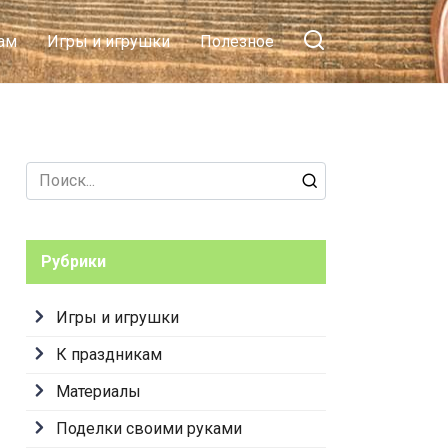
ам
Игры и игрушки
Полезное
Search
for:
Рубрики
Игры и игрушки
К праздникам
Материалы
Поделки своими руками