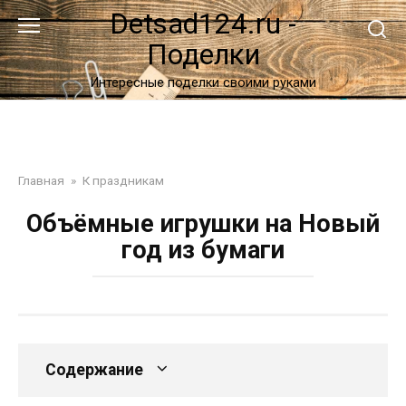
Перейти
Detsad124.ru -
к
Поделки
контенту
Интересные поделки своими руками
Главная
»
К праздникам
Объёмные игрушки на Новый
год из бумаги
Содержание