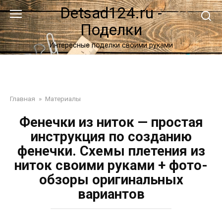
Перейти
Detsad124.ru -
к
Поделки
контенту
Интересные поделки своими руками
Главная
»
Материалы
Фенечки из ниток — простая
инструкция по созданию
фенечки. Схемы плетения из
ниток своими руками + фото-
обзоры оригинальных
вариантов