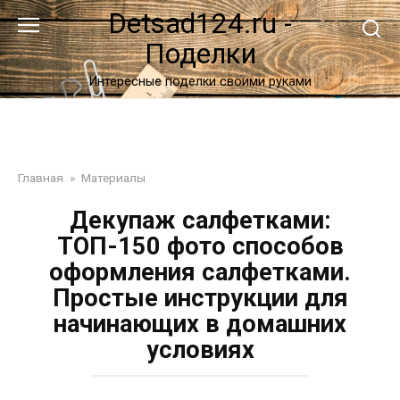
Перейти
Detsad124.ru -
к
Поделки
контенту
Интересные поделки своими руками
Главная
»
Материалы
Декупаж салфетками:
ТОП-150 фото способов
оформления салфетками.
Простые инструкции для
начинающих в домашних
условиях