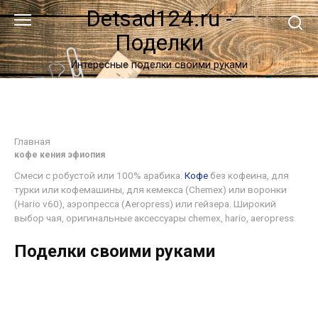
Перейти
Detsad124.ru -
к
Поделки
контенту
Интересные поделки своими руками
Главная
кофе кения эфиопия
Смеси с робустой или 100% арабика.
Кофе
без кофеина, для
турки или кофемашины, для кемекса (Chemex) или воронки
(Hario v60), аэропресса (Aeropress) или гейзера. Широкий
выбор чая, оригинальные аксессуары chemex, hario, aeropress.
Поделки своими руками