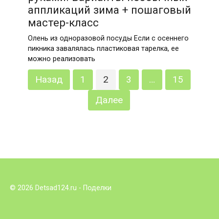
аппликаций зима + пошаговый
мастер-класс
Олень из одноразовой посуды Если с осеннего
пикника завалялась пластиковая тарелка, ее
можно реализовать
Пагинация
Назад
1
2
3
…
15
записей
Далее
© 2026 Detsad124.ru - Поделки